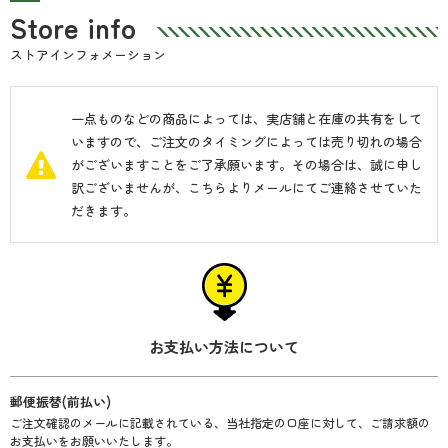
Store info
ストアインフォメーション
一点ものなどの商品によっては、実店舗と在庫の共有をして
■立札
いますので、ご注文のタイミングによっては売り切れの場合
がございますことをご了承願います。その場合は、誠に申し
ご入用の方は、立札の種類・向きの選択、メッセージ内容をお
訳ございませんが、こちらよりメールにてご連絡させていた
伝えください。贈り主様のお名前が英語の場合、立札の方向は
だきます。
横向きになります。
お支払い方法について
郵便振替(前払い)
ご注文確認のメールに記載されている、当社指定の口座に対して、ご請求額の
お支払いをお願いいたします。