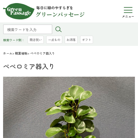
毎日に緑のやすらぎを
グリーンパッセージ
メニュー
開店祝い
一点もの
お洒落
ギフト
検索ワード例：
ホーム
>
観葉植物
> ぺぺロミア器入り
ぺぺロミア器入り