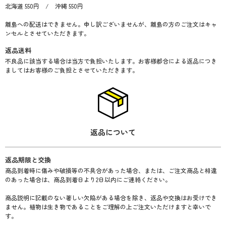
1：様式を選択してください
北海道 550円 / 沖縄 550円
立札
離島への配送はできません。申し訳ございませんが、離島の方のご注文はキャ
メッセージカード
ンセルとさせていただきます。
返品送料
2：種類を選択（立札の方のみ）
不良品に該当する場合は当方で負担いたします。お客様都合による返品につき
カード01
ましてはお客様のご負担とさせていただきます。
カード02
カード03
カード04
カード05
返品について
カード06
3：向きを選択（立札の方のみ）
返品期限と交換
商品到着時に傷みや破損等の不具合があった場合、または、ご注文商品と相違
縦
のあった場合は、商品到着日より2日以内にご連絡ください。
横
商品説明に記載のない著しい欠陥がある場合を除き、返品や交換はお受けでき
ません。植物は生き物であることをご理解の上ご注文いただけますと幸いで
4：メッセージ内容
す。
最大文字数