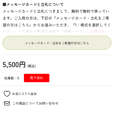
■メッセージカードと立札について
メッセージカードと立札につきまして、無料で無料で承ってい
ます。ご入用の方は、下記の『メッセージカード・立札をご希
望の方はこちら』からお進みいただき、『1：様式を選択してく
ださい』より順次ご希望の内容をご選択ください。
必要のない
方
は、そのまま『カートに追加』ボタンを押してお進みくださ
メッセージカード・立札をご希望の方はこちら
い。
5,500円
■メッセージカード
(税込)
メッセージカードのサンプルと印刷例です。メッセージカード
売り切れ
在庫数：0
のサイズは、11cm×6cmの名刺サイズで、向きは横向き（縦書
き不可）、用紙はお任せになります。
ご希望の方
は、下記の
『1：様式を選択してください』より『メッセージカード』を選
択していただき、『4：メッセージ内容』欄にメッセージをご
この商品についてお問い合わせ
入力してください。