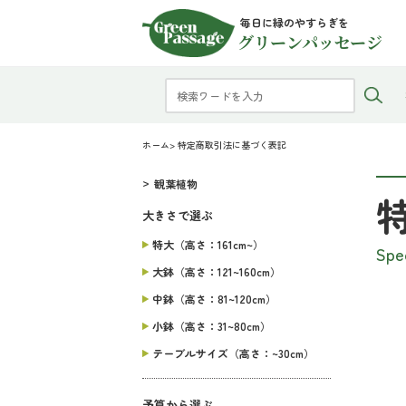
毎日に緑のやすらぎを
グリーンパッセージ
ホーム
> 特定商取引法に基づく表記
観葉植物
大きさで選ぶ
特大（高さ：161cm~）
Spe
大鉢（高さ：121~160cm）
中鉢（高さ：81~120cm）
小鉢（高さ：31~80cm）
テーブルサイズ（高さ：~30cm）
予算から選ぶ