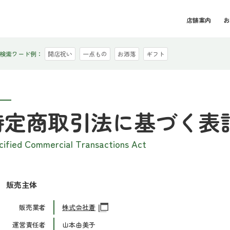
店舗案内
お
検索ワード例：
開店祝い
一点もの
お洒落
ギフト
特定商取引法に基づく表
cified Commercial Transactions Act
販売主体
販売業者
株式会社蒼
運営責任者
山本由美子