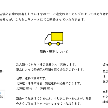
店舗と在庫の共有をしていますので、ご注文のタイミングによっては売り切
ませんが、こちらよりメールにてご連絡させていただきます。
配送・送料について
注文頂いてから ４日営業日以内に発送します。
返
商品によって発送迄お時間を頂く場合がございます。
座に
商
は
基本、送料は無料です。
日
北海道・沖縄の場合、別途送料が必要になります。
北海道 550円 / 沖縄 550円
商
や
離島への配送はできません。申し訳ございませんが、離島
理
の方のご注文はキャンセルとさせていただきます。