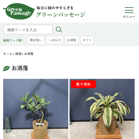
毎日に緑のやすらぎを
グリーンパッセージ
メニュー
開店祝い
一点もの
お洒落
ギフト
検索ワード例：
ホーム
>
検索
> お洒落
お洒落
売り切れ