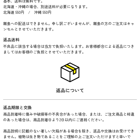
基本、送料は無料です。
北海道・沖縄の場合、別途送料が必要になります。
1：様式を選択してください
北海道 550円 / 沖縄 550円
立札
離島への配送はできません。申し訳ございませんが、離島の方のご注文はキャ
メッセージカード
ンセルとさせていただきます。
返品送料
2：種類を選択（立札の方のみ）
不良品に該当する場合は当方で負担いたします。お客様都合による返品につき
カード01
ましてはお客様のご負担とさせていただきます。
カード02
カード03
カード04
カード05
返品について
カード06
3：向きを選択（立札の方のみ）
返品期限と交換
商品到着時に傷みや破損等の不具合があった場合、または、ご注文商品と相違
縦
のあった場合は、商品到着日より2日以内にご連絡ください。
横
商品説明に記載のない著しい欠陥がある場合を除き、返品や交換はお受けでき
ません。植物は生き物であることをご理解の上ご注文いただけますと幸いで
4：メッセージ内容