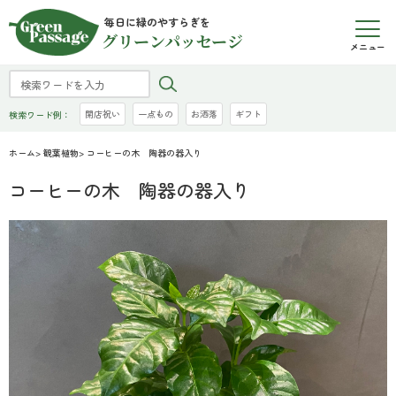
毎日に緑のやすらぎを
グリーンパッセージ
メニュー
開店祝い
一点もの
お洒落
ギフト
検索ワード例：
ホーム
>
観葉植物
> コーヒーの木 陶器の器入り
コーヒーの木 陶器の器入り