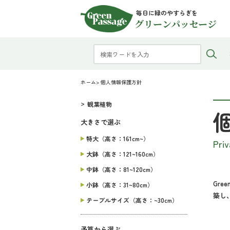
毎日に緑のやすらぎを
グリーンパッセージ
ホーム
> 個人情報保護方針
観葉植物
大きさで選ぶ
特大（高さ：161cm~）
Priv
大鉢（高さ：121~160cm）
中鉢（高さ：81~120cm）
Gr
小鉢（高さ：31~80cm）
築し
テーブルサイズ（高さ：~30cm）
予算から選ぶ