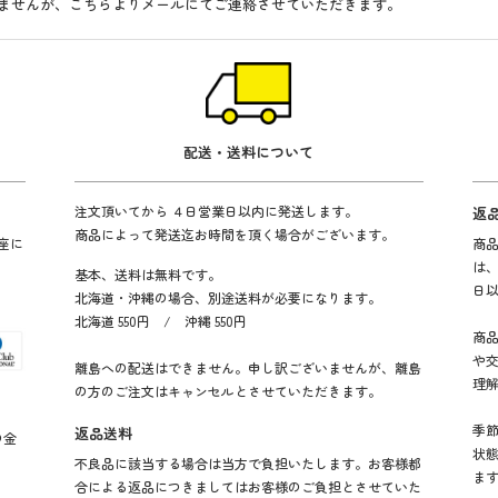
ませんが、こちらよりメールにてご連絡させていただきます。
配送・送料について
注文頂いてから ４日営業日以内に発送します。
返
商品によって発送迄お時間を頂く場合がございます。
座に
商
は
基本、送料は無料です。
日
北海道・沖縄の場合、別途送料が必要になります。
北海道 550円 / 沖縄 550円
商
や
離島への配送はできません。申し訳ございませんが、離島
理
の方のご注文はキャンセルとさせていただきます。
季
返品送料
の金
状
不良品に該当する場合は当方で負担いたします。お客様都
ま
合による返品につきましてはお客様のご負担とさせていた