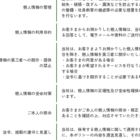
紛失・破損・改ざん・漏洩などを防止する
個人情報の管理
の整備・社員教育の徹底等の必要な措置を
を行ないます。
お客さまからお預かりした個人情報は、当
個人情報の利用目的
る回答として、電子メールや資料のご送付
当社は、お客さまよりお預かりした個人情
合を除き、個人情報を第三者に開示いたし
情報の第三者への開示・提供
・お客さまの同意がある場合
の禁止
・お客さまが希望されるサービスを行なう
する場合
・法令に基づき開示することが必要である
当社は、個人情報の正確性及び安全性確保
個人情報の安全対策
います。
お客さまがご本人の個人情報の照会・修正
ご本人の照会
あることを確認の上、対応させていただき
当社は、保有する個人情報に関して適用さ
法令、規範の遵守と見直し
に、本ポリシーの内容を適宜見直し、その